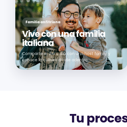
Familia anfitriona
Vive con una familia
italiana
Comparte el día a día con una host family y
conoce la cultura desde adentro.
Tu proces