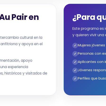
Au Pair en
¿Para qu
Este programa es i
y quieren vivir una
intercambio cultural en la
a anfitriona y apoya en el
Mujeres jóvenes i
Personas con ex
limentación, apoyo
Aplicantes con i
 una experiencia
Jóvenes responsa
s, históricos y visitados de
Perfiles que bus