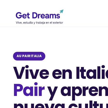
AU PAIR ITALIA
Vive en Ita
Pair
y apre
nueva cult