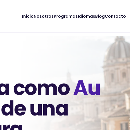
Inicio
Nosotros
Programas
Idiomas
Blog
Contacto
lia como
Au
nde una
ura