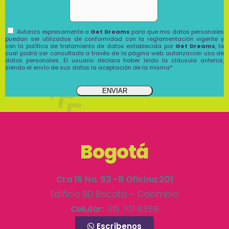
Autorizo expresamente a
Get Dreams
para que mis datos personales
puedan ser utilizados de conformidad con la reglamentación vigente y
con la política de tratamiento de datos establecida por
Get Dreams
, la
cual podrá ser consultada a través de la página web: autorizacion uso de
datos personales. El usuario declara haber leído la cláusula anterior,
siendo el envío de sus datos la aceptación de la misma*
ENVIAR
Bogotá
Cra 16 No. 93 -11 Oficina 201
Edificio BD Bacatá – Colombia
Celular:
315 701 6388
Escríbenos