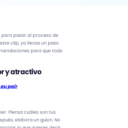
 para pasar al proceso de
este clip, ya llevas un paso
omendaciones para que todo
r y atractivo
au pair
.
er. Piensa cuáles son tus
pués, elabora un guion. No
orizar lo que quieres decir,