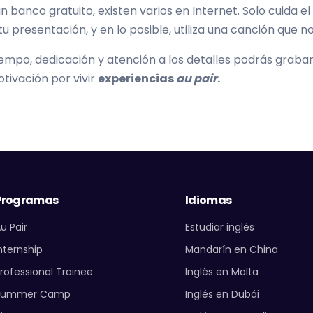
banco gratuito, existen varios en Internet. Solo cuida e
 tu presentación, y en lo posible, utiliza una canción que n
mpo, dedicación y atención a los detalles podrás grabar
tivación por vivir
experiencias
au pair
.
Programas
Idiomas
u Pair
Estudiar inglés
nternship
Mandarín en China
rofessional Trainee
Inglés en Malta
Summer Camp
Inglés en Dubái