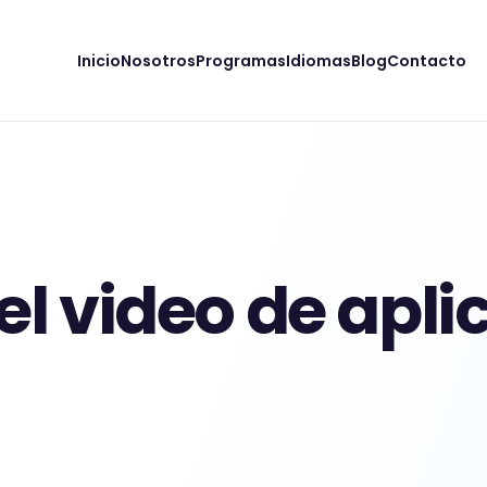
Inicio
Nosotros
Programas
Idiomas
Blog
Contacto
l video de apli