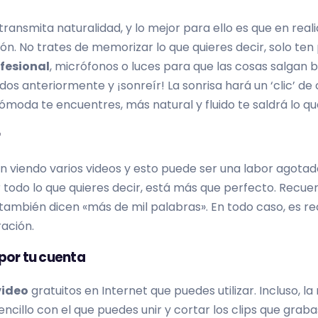
ransmita naturalidad, y lo mejor para ello es que en real
ón. No trates de memorizar lo que quieres decir, solo ten
fesional
, micrófonos o luces para que las cosas salgan 
dos anteriormente y ¡sonreír! La sonrisa hará un ‘clic’ d
ómoda te encuentres, más natural y fluido te saldrá lo que
r
n viendo varios videos y esto puede ser una labor agotador
 todo lo que quieres decir, está más que perfecto. Recu
también dicen «más de mil palabras». En todo caso, es 
ación.
 por tu cuenta
video
gratuitos en Internet que puedes utilizar. Incluso,
sencillo con el que puedes unir y cortar los clips que gr