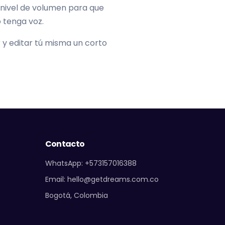
l nivel de volumen para que
o tenga voz.
 y editar tú misma un corto
Contacto
WhatsApp: +573157016388
Email: hello@getdreams.com.co
Bogotá, Colombia