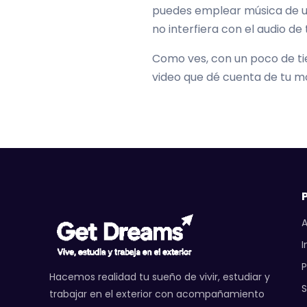
puedes emplear música de un 
no interfiera con el audio de
Como ves, con un poco de tie
video que dé cuenta de tu mo
A
I
P
Hacemos realidad tu sueño de vivir, estudiar y
trabajar en el exterior con acompañamiento