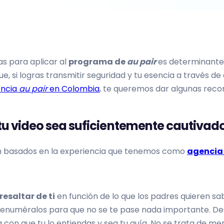
as para aplicar al
programa de
au pair
es determinante
e, si logras transmitir seguridad y tu esencia a través de 
ncia
au pair
en Colombia
, te queremos dar algunas rec
u video sea suficientemente cautivado
án basados en la experiencia que tenemos como
agencia
resaltar de ti
en función de lo que los padres quieren sab
 enuméralos para que no se te pase nada importante. Des
 con que tu lo entiendas y sea tu guía. No se trata de mem